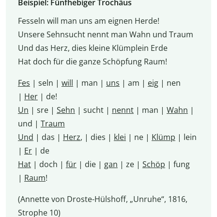
Beispiel: Fünfhebiger Trochäus
Fesseln will man uns am eignen Herde!
Unsere Sehnsucht nennt man Wahn und Traum
Und das Herz, dies kleine Klümplein Erde
Hat doch für die ganze Schöpfung Raum!
Fes
| seln |
will
| man |
uns
| am |
eig
| nen
|
Her
| de!
Un
| sre |
Sehn
| sucht |
nennt
| man |
Wahn
|
und |
Traum
Und
| das |
Herz
, | dies |
klei
| ne |
Klümp
| lein
|
Er
| de
Hat
| doch |
für
| die |
gan
| ze |
Schöp
| fung
|
Raum
!
(Annette von Droste-Hülshoff, „Unruhe“, 1816,
Strophe 10)