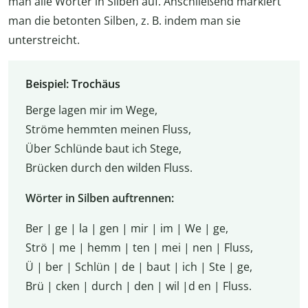
man alle Wörter in Silben auf. Anschließend markiert
man die betonten Silben, z. B. indem man sie
unterstreicht.
Beispiel: Trochäus
Berge lagen mir im Wege,
Ströme hemmten meinen Fluss,
Über Schlünde baut ich Stege,
Brücken durch den wilden Fluss.
Wörter in Silben auftrennen:
Ber | ge | la | gen | mir | im | We | ge,
Strö | me | hemm | ten | mei | nen | Fluss,
Ü | ber | Schlün | de | baut | ich | Ste | ge,
Brü | cken | durch | den | wil |d en | Fluss.