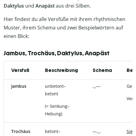
Daktylus
und
Anapäst
aus drei Silben.
Hier findest du alle Versfüße mit ihrem rhythmischen
Muster, ihrem Schema und zwei Beispielwörtern auf
einen Blick:
Jambus, Trochäus, Daktylus, Anapäst
Versfuß
Beschreibung
Schema
Bei
Jambus
unbetont–
◡—
Ge
si
betont
Ver
s
(= Senkung–
Hebung)
Trochäus
betont–
—◡
Sie
g