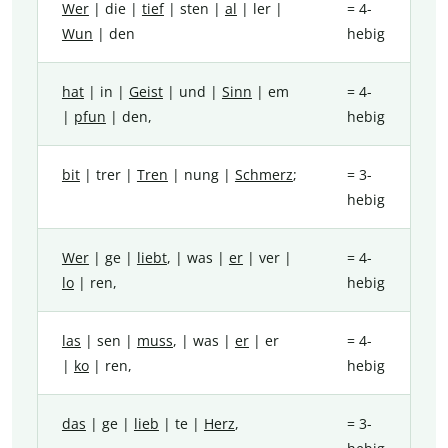
Wer
| die |
tief
| sten |
al
| ler |
= 4-
Wun
| den
hebig
hat
| in |
Geist
| und |
Sinn
| em
= 4-
|
pfun
| den,
hebig
bit
| trer |
Tren
| nung |
Schmerz
;
= 3-
hebig
Wer
| ge |
liebt
, | was |
er
| ver |
= 4-
lo
| ren,
hebig
las
| sen |
muss
, | was |
er
| er
= 4-
|
ko
| ren,
hebig
das
| ge |
lieb
| te |
Herz
,
= 3-