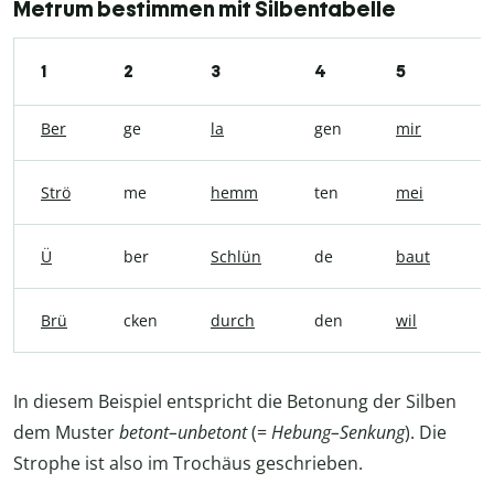
Metrum bestimmen mit Silbentabelle
1
2
3
4
5
6
Ber
ge
la
gen
mir
i
Strö
me
hemm
ten
mei
n
Ü
ber
Schlün
de
baut
i
Brü
cken
durch
den
wil
d
In diesem Beispiel entspricht die Betonung der Silben
dem Muster
betont–unbetont
(=
Hebung–Senkung
). Die
Strophe ist also im Trochäus geschrieben.