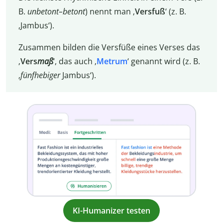
B.
unbetont–betont
) nennt man ‚
Vers
fuß
‘ (z. B.
‚Jambus‘).
Zusammen bilden die Versfüße eines Verses das
‚
Vers
maß
‘, das auch ‚
Metrum
‘ genannt wird (z. B.
‚
fünfhebiger
Jambus‘).
KI-Humanizer testen