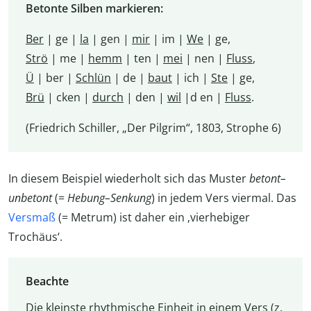
Betonte Silben markieren:
Ber
| ge |
la
| gen |
mir
| im |
We
| ge,
Strö
| me |
hemm
| ten |
mei
| nen |
Fluss
,
Ü
| ber |
Schlün
| de |
baut
| ich |
Ste
| ge,
Brü
| cken |
durch
| den |
wil
|d en |
Fluss
.
(Friedrich Schiller, „Der Pilgrim“, 1803, Strophe 6)
In diesem Beispiel wiederholt sich das Muster
betont–
unbetont
(=
Hebung–Senkung
) in jedem Vers viermal. Das
Versmaß
(= Metrum) ist daher ein ‚vierhebiger
Trochäus‘.
Beachte
Die kleinste rhythmische Einheit in einem Vers (z.