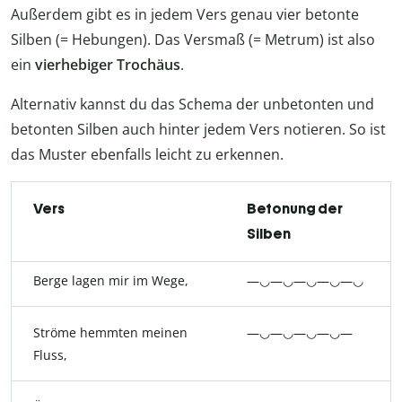
Außerdem gibt es in jedem Vers genau vier betonte
Silben (= Hebungen). Das Versmaß (= Metrum) ist also
ein
vierhebiger Trochäus
.
Alternativ kannst du das Schema der unbetonten und
betonten Silben auch hinter jedem Vers notieren. So ist
das Muster ebenfalls leicht zu erkennen.
Vers
Betonung der
Silben
Berge lagen mir im Wege,
—◡—◡—◡—◡—◡
Ströme hemmten meinen
—◡—◡—◡—◡—
Fluss,