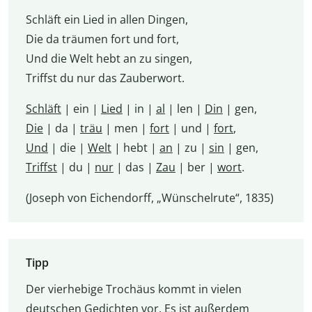
Schläft ein Lied in allen Dingen,
Die da träumen fort und fort,
Und die Welt hebt an zu singen,
Triffst du nur das Zauberwort.
Schläft
| ein |
Lied
| in |
al
| len |
Din
| gen,
Die
| da |
träu
| men |
fort
| und |
fort
,
Und
| die |
Welt
| hebt |
an
| zu |
sin
| gen,
Triffst
| du |
nur
| das |
Zau
| ber |
wort
.
(Joseph von Eichendorff, „Wünschelrute“, 1835)
Tipp
Der vierhebige Trochäus kommt in vielen
deutschen Gedichten vor. Es ist außerdem