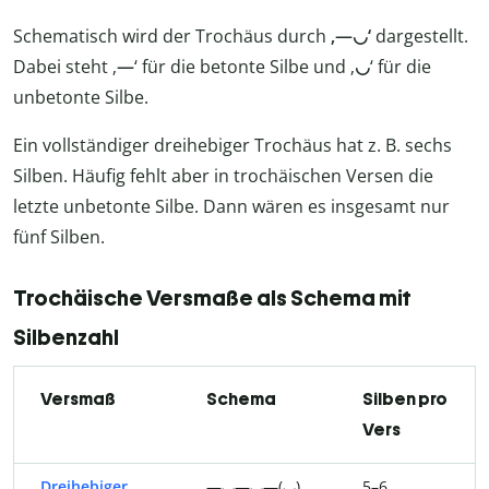
Schematisch wird der Trochäus durch
‚—◡‘
dargestellt.
Dabei steht ‚
—
‘ für die betonte Silbe und ‚
◡
‘ für die
unbetonte Silbe.
Ein vollständiger dreihebiger Trochäus hat z. B. sechs
Silben. Häufig fehlt aber in trochäischen Versen die
letzte unbetonte Silbe. Dann wären es insgesamt nur
fünf Silben.
Trochäische Versmaße als Schema mit
Silbenzahl
Versmaß
Schema
Silben pro
Vers
Dreihebiger
—◡—◡—(◡)
5–6