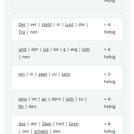
hebig
Der
| ver |
steht
| in |
Lust
| die |
= 4-
Trä
| nen
hebig
und
| der |
Lie
| be |
e
| wig |
Seh
= 4-
| nen
hebig
ein
| in |
zwei
| zu |
sein
,
= 3-
hebig
eins
| im |
an
| dern |
sich
| zu |
= 4-
fin
| den,
hebig
das
| der |
Zwei
| heit |
Gren
= 4-
| zen |
schwin
| den
hebig