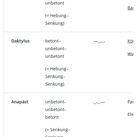
unbetont
Bäu
(= Hebung–
Senkung)
Daktylus
betont–
—◡◡
Kö
ni
unbetont–
wun
unbetont
(= Hebung–
Senkung–
Senkung)
Anapäst
unbetont–
◡◡—
Para
unbetont–
Ele
f
betont
(= Senkung–