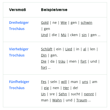
Versmaß
Beispielverse
Dreihebiger
Gold
| ne |
Wie
| gen |
schwin
Trochäus
| gen
Und
| die |
Mü
| cken |
sin
| gen …
Vierhebiger
Schläft
| ein |
Lied
| in |
al
| len |
Trochäus
Din
| gen,
Die
| da |
träu
| men |
fort
| und |
fort
…
Fünfhebiger
Fes
| seln |
will
| man |
uns
| am
Trochäus
|
eig
| nen |
Her
| de!
Un
| sre |
Sehn
| sucht |
nennt
|
man |
Wahn
| und |
Traum
…