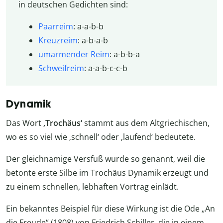
in deutschen Gedichten sind:
Paarreim
: a-a-b-b
Kreuzreim
: a-b-a-b
umarmender Reim
: a-b-b-a
Schweifreim
: a-a-b-c-c-b
Dynamik
Das Wort
‚Trochäus‘
stammt aus dem Altgriechischen,
wo es so viel wie ‚schnell‘ oder ‚laufend‘ bedeutete.
Der gleichnamige Versfuß wurde so genannt, weil die
betonte erste Silbe im Trochäus Dynamik erzeugt und
zu einem schnellen, lebhaften Vortrag einlädt.
Ein bekanntes Beispiel für diese Wirkung ist die Ode „An
die Freude“ (1808) von Friedrich Schiller, die in einem