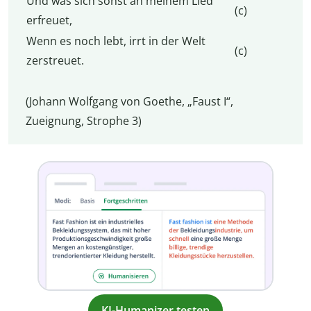
Und was sich sonst an meinem Lied
(c)
erfreuet,
Wenn es noch lebt, irrt in der Welt
(c)
zerstreuet.
(Johann Wolfgang von Goethe, „Faust I“,
Zueignung, Strophe 3)
KI-Humanizer testen