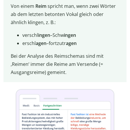
Von einem
Reim
spricht man, wenn zwei Wörter
ab dem letzten betonten Vokal gleich oder
ähnlich klingen, z. B.:
verschl
ingen
–Schw
ingen
erschl
agen
–fortzutr
agen
Bei der Analyse des Reimschemas sind mit
‚Reimen‘ immer die Reime am Versende (=
Ausgangsreime) gemeint.