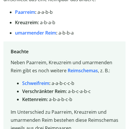
Paarreim
:
a-a-b-b
Kreuzreim:
a-b-a-b
umarmender Reim
:
a-b-b-a
Beachte
Neben Paarreim, Kreuzreim und umarmenden
Reim gibt es noch weitere
Reimschemas
, z. B.:
Schweifreim
:
a-a-b-c-c-b
Verschränkter Reim:
a-b-c-a-b-c
Kettenreim:
a-b-a-b-c-b
Im Unterschied zu Paarreim, Kreuzreim und
umarmenden Reim bestehen diese Reimschemas
jeweils aus drei Reimpaaren.