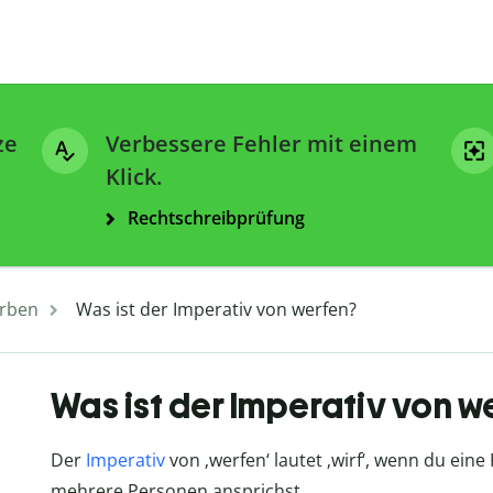
ze
Verbessere Fehler mit einem
Klick.
Rechtschreibprüfung
rben
Was ist der Imperativ von werfen?
Was ist der Imperativ von w
Der
Imperativ
von
‚
werfen
‘
lautet
‚wirf
‘
, wenn du eine
mehrere Personen ansprichst.