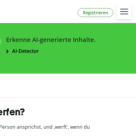
Registrieren
Erkenne AI-generierte Inhalte.
AI-Detector
erfen?
 Person ansprichst, und
‚werft
‘
, wenn du