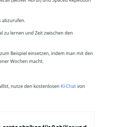
ecall (aktiver Abruf) und Spaced Repetition
s abzurufen.
l zu lernen und Zeit zwischen den
 zum Beispiel einsetzen, indem man mit den
gener Wochen macht.
illst, nutze den kostenlosen
KI-Chat
von