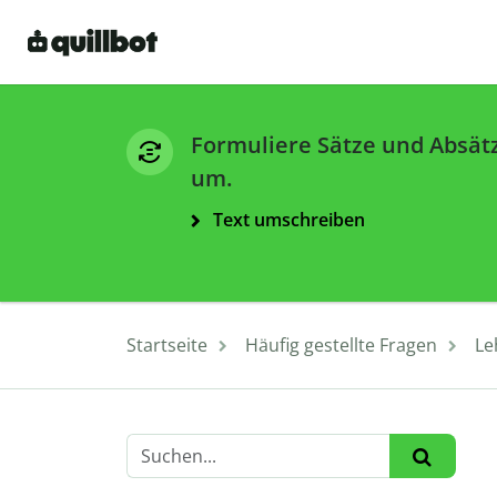
Formuliere Sätze und Absät
um.
Text umschreiben
Startseite
Häufig gestellte Fragen
Le