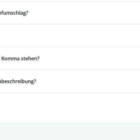
iefumschlag?
in Komma stehen?
enbeschreibung?