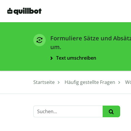
Formuliere Sätze und Absät
um.
Text umschreiben
Startseite
Häufig gestellte Fragen
Wö