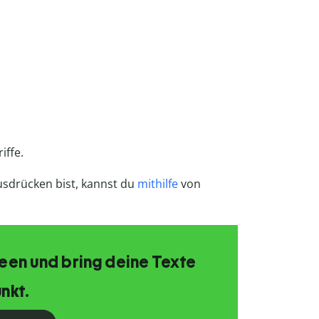
iffe.
usdrücken bist, kannst du
mithilfe
von
Ideen und bring deine Texte
nkt.