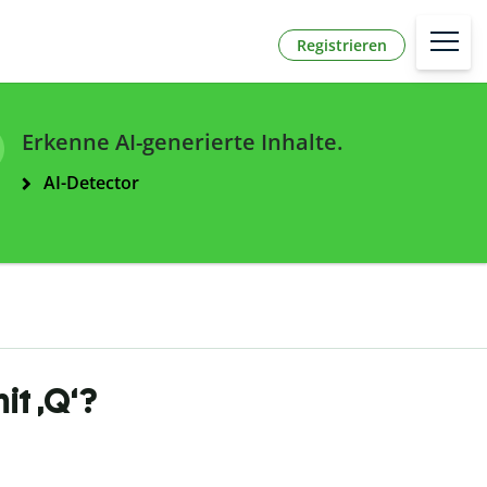
Registrieren
Erkenne AI-generierte Inhalte.
AI-Detector
t ,Q‘?