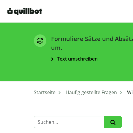
Formuliere Sätze und Absät
um.
Text umschreiben
Startseite
Häufig gestellte Fragen
Wi