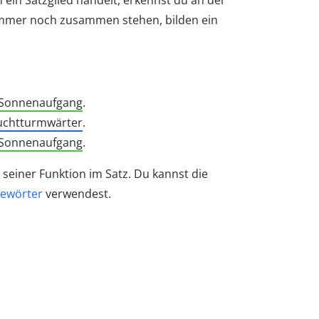
ein Satzglied handelt, erkennst du an der
immer noch zusammen stehen, bilden ein
 Sonnenaufgang
.
uchtturmwärter
.
 Sonnenaufgang
.
 seiner Funktion im Satz. Du kannst die
gewörter
verwendest.