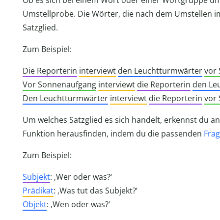
Ob es sich bei einem Wort oder einer Wortgruppe um 
Umstellprobe. Die Wörter, die nach dem Umstellen 
Satzglied.
Zum Beispiel:
Die Reporterin
interviewt
den Leuchtturmwärter
vor
Vor Sonnenaufgang
interviewt
die Reporterin
den Le
Den Leuchtturmwärter
interviewt
die Reporterin
vor
Um welches Satzglied es sich handelt, erkennst du an
Funktion herausfinden, indem du die passenden
Fra
Zum Beispiel:
Subjekt
: ‚Wer oder was?‘
Prädikat
: ‚Was tut das Subjekt?‘
Objekt
: ‚Wen oder was?‘