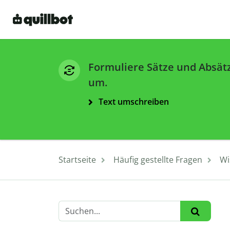
Formuliere Sätze und Absät
um.
Text umschreiben
Startseite
Häufig gestellte Fragen
Wi