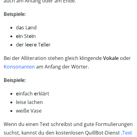
auch am Anfang oder am Ende.
Beispiele:
d
a
s L
a
nd
ei
n St
ei
n
d
e
r l
ee
r
e
T
e
ll
e
r
Bei der Alliteration stehen gleich klingende
Vokale
oder
Konsonanten
am Anfang der Wörter.
Beispiele:
e
infach
e
rklärt
leise lachen
weiße Vase
Wenn du einen Text schreibst und gute Formulierungen
suchst, kannst du den kostenlosen QuillBot-Dienst
‚Text