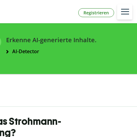
Registrieren
Erkenne AI-generierte Inhalte.
AI-Detector
as Strohmann-
ing?