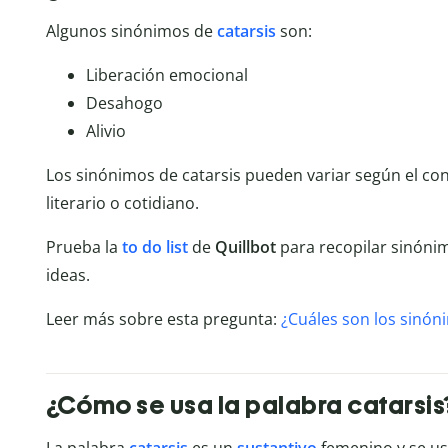
Algunos sinónimos de
catarsis
son:
Liberación emocional
Desahogo
Alivio
Los sinónimos de catarsis pueden variar según el conte
literario o cotidiano.
Prueba la
to do list
de
Quillbot
para recopilar sinónim
ideas.
Leer más sobre esta pregunta:
¿Cuáles son los sinón
¿Cómo se usa la palabra catarsis
La palabra
catarsis
es un
sustantivo
femenino y se usa