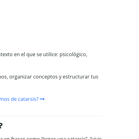
xto en el que se utilice: psicológico,
os, organizar conceptos y estructurar tus
imos de catarsis?
?
 en frases como “tener una catarsis”, “vivir