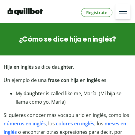
Regístrate
¿Cómo se dice hija en inglés?
Hija en inglés
se dice
daughter
.
Un ejemplo de una
frase con hija en inglés
es:
My
daughter
is called like me, María. (Mi
hija
se
llama como yo, María)
Si quieres conocer más vocabulario en inglés, como los
números en inglés
, los
colores en inglés
, los
meses en
inglés
o encontrar otras expresiones para decir, por