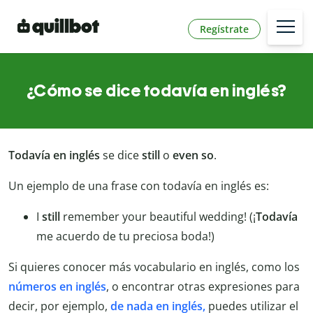
Regístrate
¿Cómo se dice todavía en inglés?
Todavía en inglés
se dice
still
o
even so
.
Un ejemplo de una frase con todavía en inglés es:
I
still
remember your beautiful wedding! (¡
Todavía
me acuerdo de tu preciosa boda!)
Si quieres conocer más vocabulario en inglés, como los
números en inglés
, o encontrar otras expresiones para
decir, por ejemplo,
de nada en inglés,
puedes utilizar el