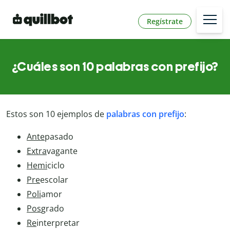
Regístrate
¿Cuáles son 10 palabras con prefijo?
Estos son 10 ejemplos de
palabras con prefijo
:
Ante
pasado
Extra
vagante
Hemi
ciclo
Pre
escolar
Poli
amor
Pos
grado
Re
interpretar