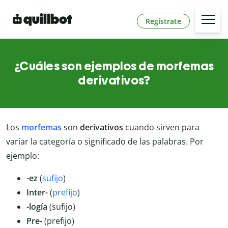
Regístrate
¿Cuáles son ejemplos de morfemas
derivativos?
Los
morfemas
son
derivativos
cuando sirven para
variar la categoría o significado de las palabras. Por
ejemplo:
-ez
(
sufijo
)
Inter-
(
prefijo
)
-logía
(sufijo)
Pre-
(prefijo)