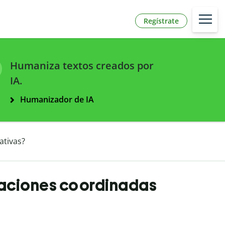
Regístrate
Humaniza textos creados por
IA.
Humanizador de IA
ativas?
raciones coordinadas