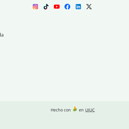
da
Hecho con
en
UIUC