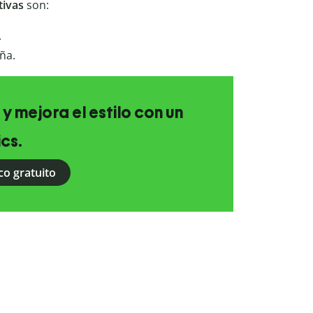
tivas
son:
.
ña.
 y mejora el estilo con un
ics.
co gratuito