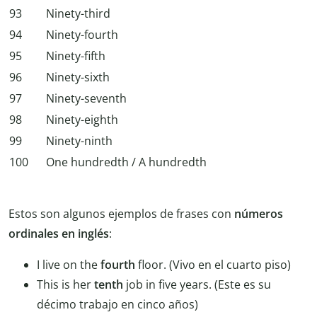
93
Ninety-third
94
Ninety-fourth
95
Ninety-fifth
96
Ninety-sixth
97
Ninety-seventh
98
Ninety-eighth
99
Ninety-ninth
100
One hundredth / A hundredth
Estos son algunos ejemplos de frases con
números
ordinales en inglés
:
I live on the
fourth
floor. (Vivo en el cuarto piso)
This is her
tenth
job in five years. (Este es su
décimo trabajo en cinco años)