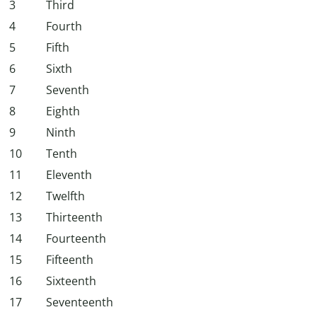
3
Third
4
Fourth
5
Fifth
6
Sixth
7
Seventh
8
Eighth
9
Ninth
10
Tenth
11
Eleventh
12
Twelfth
13
Thirteenth
14
Fourteenth
15
Fifteenth
16
Sixteenth
17
Seventeenth