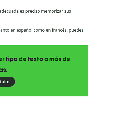
adecuada es preciso memorizar sus
 tanto en español como en francés, puedes
r tipo de texto a más de
as.
tuito