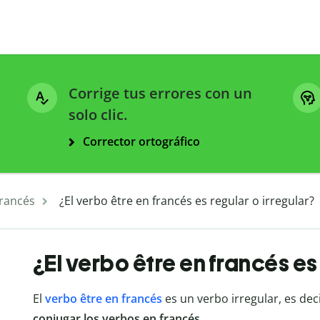
Corrige tus errores con un
solo clic.
Corrector ortográfico
francés
¿El verbo être en francés es regular o irregular?
¿El verbo être en francés es
El
verbo être en francés
es un verbo irregular, es dec
conjugar los verbos en francés
.