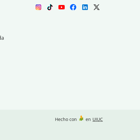
da
Hecho con
en
UIUC