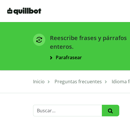
Reescribe frases y párrafos
enteros.
Parafrasear
Inicio
Preguntas frecuentes
Idioma 