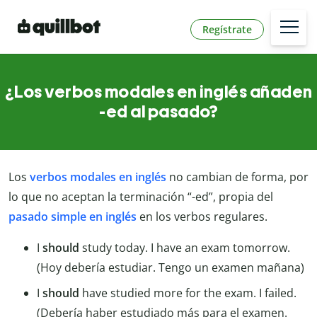
Regístrate
¿Los verbos modales en inglés añaden
-ed al pasado?
Los
verbos modales en inglés
no cambian de forma, por
lo que no aceptan la terminación “-ed”, propia del
pasado simple en inglés
en los verbos regulares.
I
should
study today. I have an exam tomorrow.
(Hoy debería estudiar. Tengo un examen mañana)
I
should
have studied more for the exam. I failed.
(Debería haber estudiado más para el examen.