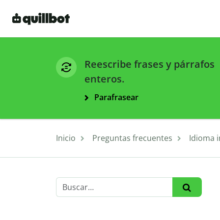
Reescribe frases y párrafos
enteros.
Parafrasear
Inicio
Preguntas frecuentes
Idioma i