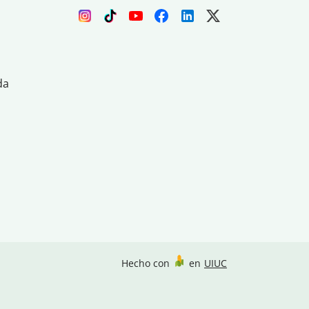
da
Hecho con
en
UIUC