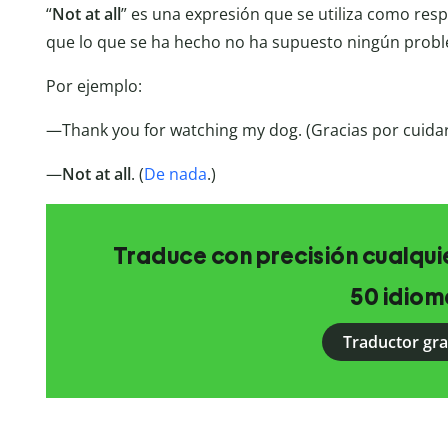
“
Not
at
all
” es una expresión que se utiliza como res
que lo que se ha hecho no ha supuesto ningún probl
Por ejemplo:
—Thank you for watching my dog. (Gracias por cuidar
—
Not at all
. (
De nada
.)
Traduce con precisión cualquie
50 idiom
Traductor gra