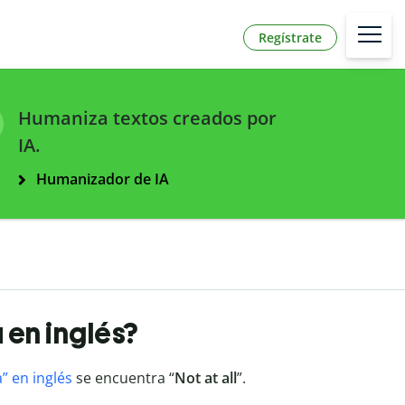
Regístrate
Humaniza textos creados por
IA.
Humanizador de IA
a en inglés?
” en inglés
se encuentra “
Not at all
”.