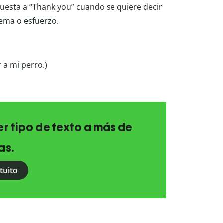
puesta a “Thank you” cuando se quiere decir
ema o esfuerzo.
 a mi perro.)
r tipo de texto a más de
as.
tuito