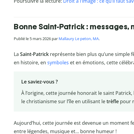
Poursuivre la lecture:
Droit à l’image : ce qu’il faut sav
Bonne Saint-Patrick : messages, 
Publié le 5 mars 2026 par
Mallaury Le peton, MA
.
La
Saint-Patrick
représente bien plus qu’une simple fê
en histoire, en
symboles
et en émotions, cette célébrat
Le saviez-vous ?
À l’origine, cette journée honorait le saint Patrick,
le christianisme sur l’île en utilisant le
trèfle
pour r
Aujourd’hui, cette journée est devenue un moment fest
entre légendes, musique et… bonne humeur !