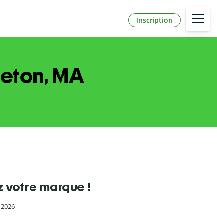
Inscription
peton, MA
 votre marque !
l 2026