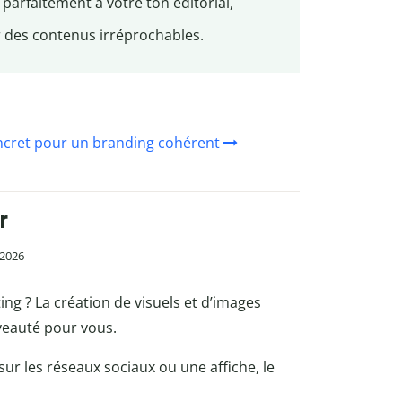
 parfaitement à votre ton éditorial,
 des contenus irréprochables.
ncret pour un branding cohérent
r
n 2026
ng ? La création de visuels et d’images
veauté pour vous.
ur les réseaux sociaux ou une affiche, le