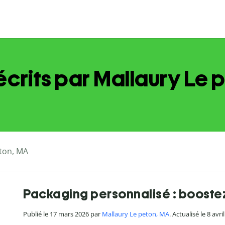
 écrits par Mallaury Le 
eton, MA
Packaging personnalisé : boostez
Publié le 17 mars 2026 par
Mallaury Le peton, MA
. Actualisé le 8 avri