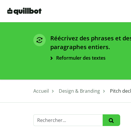
Réécrivez des phrases et de
paragraphes entiers.
Reformuler des textes
Accueil
Design & Branding
Pitch dec