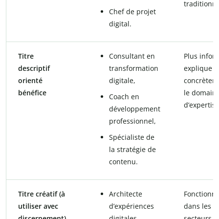
traditionne
Chef de projet
digital.
Titre
Consultant en
Plus inform
descriptif
transformation
explique
orienté
digitale,
concrètem
bénéfice
le domain
Coach en
d’expertise
développement
professionnel,
Spécialiste de
la stratégie de
contenu.
Titre créatif (à
Architecte
Fonctionn
utiliser avec
d’expériences
dans les
discernement)
digitales,
secteurs