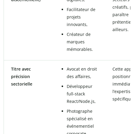
créatifs, p
Facilitateur de
paraître
projets
prétentieu
innovants,
ailleurs.
Créateur de
marques
mémorables.
Titre avec
Avocat en droit
Cette app
précision
des affaires,
positionne
sectorielle
immédiat
Développeur
l’expertise
full-stack
spécifique
React/Node.js,
Photographe
spécialisé en
événementiel
corporate.