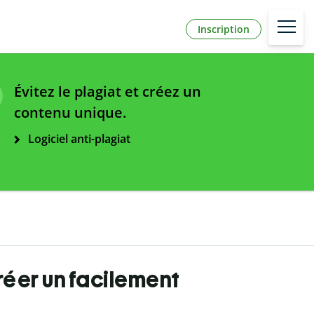
Inscription
Évitez le plagiat et créez un
contenu unique.
Logiciel anti-plagiat
éer un facilement