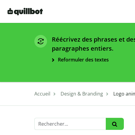
Réécrivez des phrases et de
paragraphes entiers.
Reformuler des textes
Accueil
Design & Branding
Logo ani