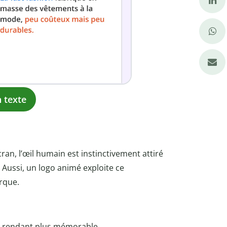
 texte
cran, l’œil humain est instinctivement attiré
 Aussi, un logo animé exploite ce
rque.
a rendant plus mémorable,