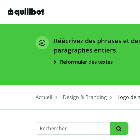
Réécrivez des phrases et de
paragraphes entiers.
Reformuler des textes
Accueil
Design & Branding
Logo de m