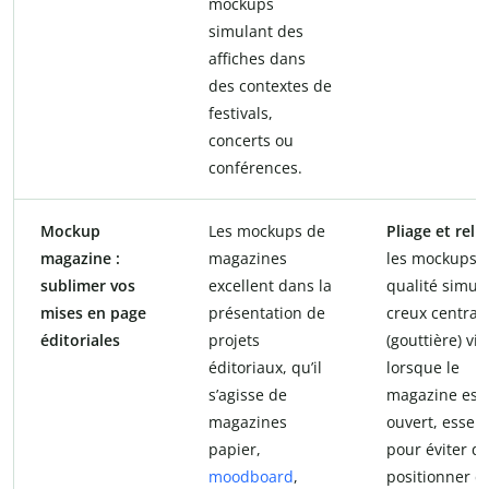
mockups
simulant des
affiches dans
des contextes de
festivals,
concerts ou
conférences.
Mockup
Les mockups de
Pliage et reli
magazine :
magazines
les mockups 
sublimer vos
excellent dans la
qualité simule
mises en page
présentation de
creux central
éditoriales
projets
(gouttière) vis
éditoriaux, qu’il
lorsque le
s’agisse de
magazine est
magazines
ouvert, essent
papier,
pour éviter d
moodboard
,
positionner d