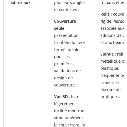
éditoriaux
plusieurs angles
romans et ess
et contextes :
Relié
: couver
Couverture
rigide (
hardco
seule
:
associée aux
présentation
éditions de qu
frontale du livre
et aux beaux l
fermé, idéale
Spirale
: reliu
pour les
métallique ou
premières
plastique,
validations de
fréquente pou
design de
cahiers et
couverture.
documents
Vue 3D :
livre
pratiques.
légèrement
incliné montrant
simultanément
la couverture, la