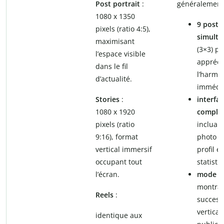
Post portrait
:
généralement
1080 x 1350
9 posts
pixels (ratio 4:5),
simulta
maximisant
(3×3) p
l’espace visible
appréci
dans le fil
l’harmo
d’actualité.
immédia
Stories
:
interfa
1080 x 1920
complè
pixels (ratio
incluant
9:16), format
photo d
vertical immersif
profil et
occupant tout
statisti
l’écran.
mode f
montran
Reels
:
success
vertical
identique aux