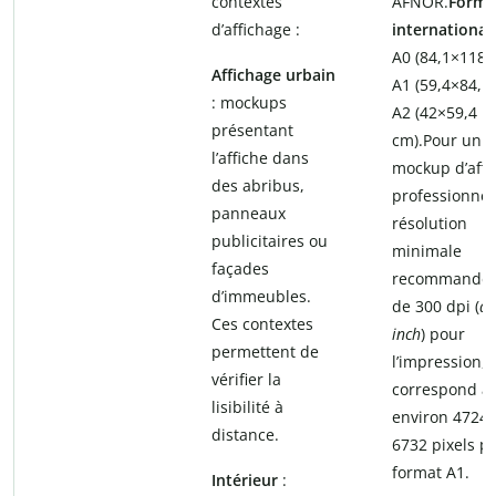
contextes
AFNOR.
Forma
d’affichage :
international
A0 (84,1×118,
Affichage urbain
A1 (59,4×84,1
: mockups
A2 (42×59,4
présentant
cm).Pour un
l’affiche dans
mockup d’affi
des abribus,
professionnel,
panneaux
résolution
publicitaires ou
minimale
façades
recommandée
d’immeubles.
de 300 dpi (
do
Ces contextes
inch
) pour
permettent de
l’impression, 
vérifier la
correspond à
lisibilité à
environ 4724 
distance.
6732 pixels p
format A1.
Intérieur
: