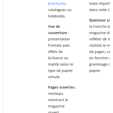
brochures
,
texte importa
catalogues ou
dans cette zo
lookbooks.
Épaisseur si
Vue de
la tranche du
couverture
:
magazine doi
présentation
refléter de m
frontale avec
réaliste le n
effets de
de pages, cal
brillance ou
en fonction d
matité selon le
grammage du
type de papier
papier.
simulé.
Pages ouvertes
:
mockups
montrant le
magazine
ouvert,