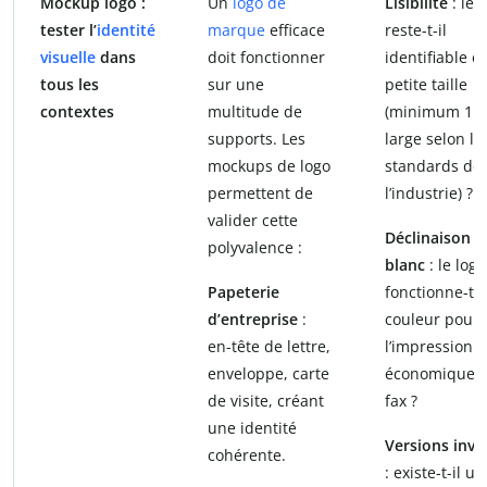
Mockup logo :
Un
logo de
Lisibilité
: le 
tester l’
identité
marque
efficace
reste-t-il
visuelle
dans
doit fonctionner
identifiable e
tous les
sur une
petite taille
contextes
multitude de
(minimum 1 
supports. Les
large selon le
mockups de logo
standards de
permettent de
l’industrie) ?
valider cette
Déclinaison n
polyvalence :
blanc
: le logo
Papeterie
fonctionne-t-i
d’entreprise
:
couleur pour
en-tête de lettre,
l’impression
enveloppe, carte
économique o
de visite, créant
fax ?
une identité
Versions inve
cohérente.
: existe-t-il u