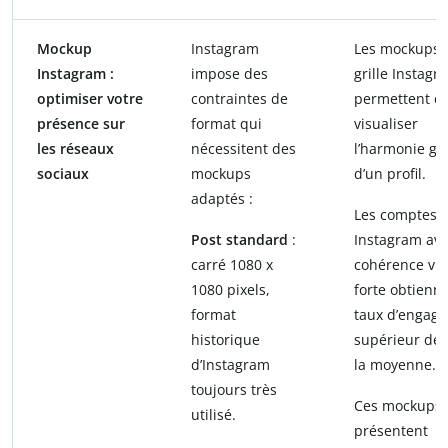
Mockup
Instagram
Les mockups 
Instagram :
impose des
grille Instagr
optimiser votre
contraintes de
permettent d
présence sur
format qui
visualiser
les réseaux
nécessitent des
l’harmonie gl
sociaux
mockups
d’un profil.
adaptés :
Les comptes
Post standard
:
Instagram av
carré 1080 x
cohérence vis
1080 pixels,
forte obtienn
format
taux d’engag
historique
supérieur de 
d’Instagram
la moyenne.
toujours très
Ces mockups
utilisé.
présentent