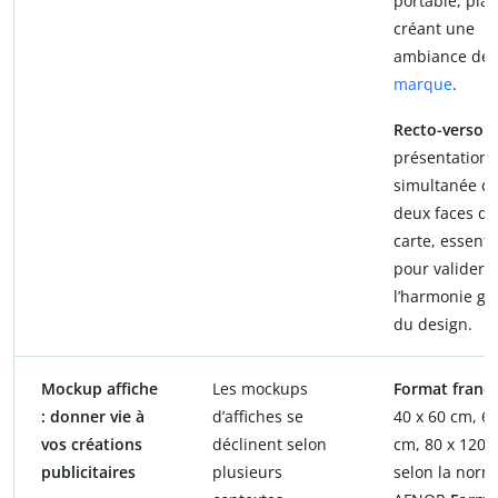
portable, plan
créant une
ambiance de
marque
.
Recto-verso
:
présentation
simultanée d
deux faces de
carte, essenti
pour valider
l’harmonie gl
du design.
Mockup affiche
Les mockups
Format frança
: donner vie à
d’affiches se
40 x 60 cm, 60
vos créations
déclinent selon
cm, 80 x 120 
publicitaires
plusieurs
selon la norm