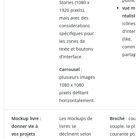
publicat
Stories (1080 x
vue mob
1920 pixels),
réaliste
mais avec des
icônes
considérations
d’intera
spécifiques pour
(like,
les zones de
commen
texte et boutons
partage)
d’interface.
Carrousel
:
plusieurs images
1080 x 1080
pixels défilant
horizontalement.
Mockup livre :
Les mockups de
Broché
: couv
donner vie à
livres se
souple, la plu
vos projets
déclinent selon
courante pour