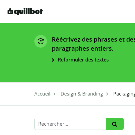
Réécrivez des phrases et de
paragraphes entiers.
Reformuler des textes
Accueil
Design & Branding
Packaging