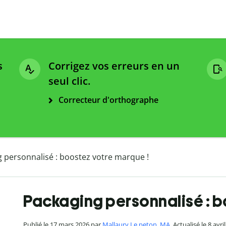
s
Corrigez vos erreurs en un
seul clic.
Correcteur d'orthographe
 personnalisé : boostez votre marque !
Packaging personnalisé : b
Publié le 17 mars 2026 par
Mallaury Le peton, MA
. Actualisé le 8 avri