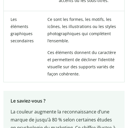
accents ou les sous-titres.
Les
Ce sont les formes, les motifs, les
éléments
icônes, les illustrations ou les styles
graphiques
photographiques qui complètent
secondaires
l’ensemble.
Ces éléments donnent du caractère
et permettent de décliner l’identité
visuelle sur des supports variés de
façon cohérente.
Le saviez-vous ?
La couleur augmente la reconnaissance d’une
marque de jusqu’à 80 % selon certaines études
en psychologie du marketing. Ce chiffre illustre à