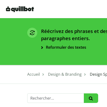
Réécrivez des phrases et de
paragraphes entiers.
Reformuler des textes
Accueil
Design & Branding
Design Sp