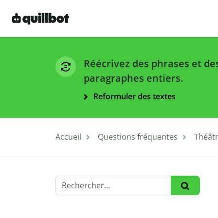
Réécrivez des phrases et de
paragraphes entiers.
Reformuler des textes
Accueil
Questions fréquentes
Théât