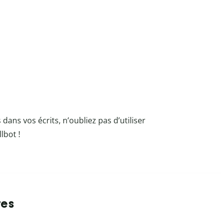
s dans vos écrits,
n’oubliez pas d’utiliser
llbot
!
tes