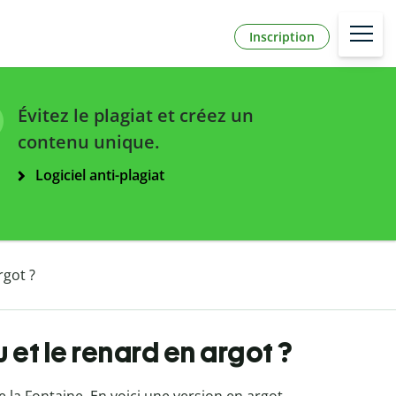
Inscription
Évitez le plagiat et créez un
contenu unique.
Logiciel anti-plagiat
rgot ?
et le renard en argot ?