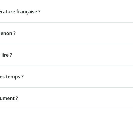
térature française ?
menon ?
lire ?
les temps ?
olument ?