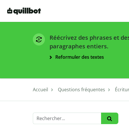
Réécrivez des phrases et de
paragraphes entiers.
Reformuler des textes
Accueil
Questions fréquentes
Écrit