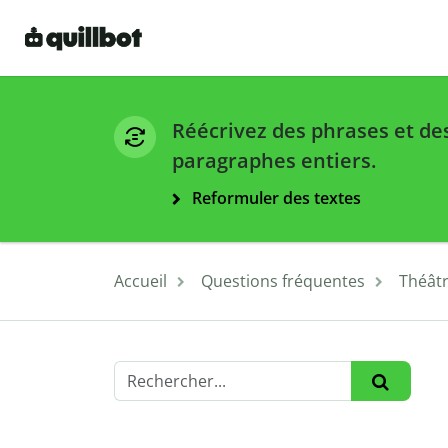
Réécrivez des phrases et de
paragraphes entiers.
Reformuler des textes
Accueil
Questions fréquentes
Théât