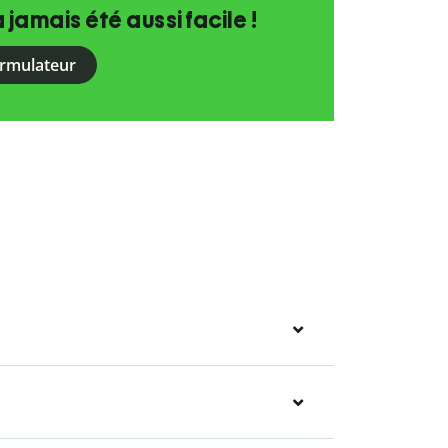
a jamais été aussi facile !
ormulateur