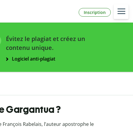
Inscription
Évitez le plagiat et créez un
contenu unique.
Logiciel anti-plagiat
de Gargantua ?
e François Rabelais, l’auteur apostrophe le