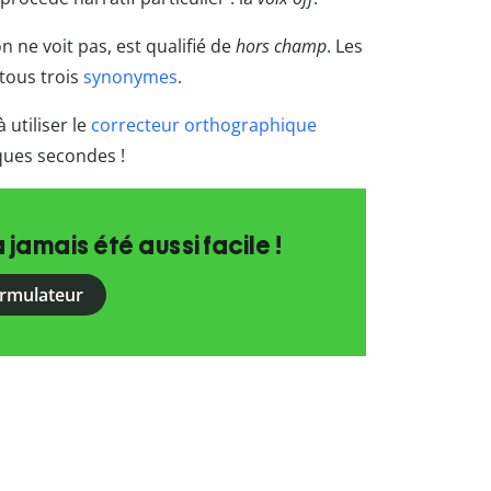
 ne voit pas, est qualifié de
hors champ
. Les
tous trois
synonymes
.
utiliser le
correcteur orthographique
lques secondes !
a jamais été aussi facile !
ormulateur