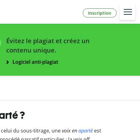
Inscription
Évitez le plagiat et créez un
contenu unique.
Logiciel anti-plagiat
arté ?
 celui du sous-titrage, une
voix en
aparté
est
procédé narratif particulier : la
voix off
.