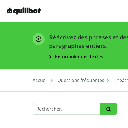
Réécrivez des phrases et de
paragraphes entiers.
Reformuler des textes
Accueil
Questions fréquentes
Théât