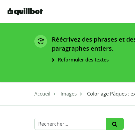
Réécrivez des phrases et de
paragraphes entiers.
Reformuler des textes
Accueil
Images
Coloriage Pâques : 