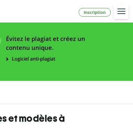
Inscription
Évitez le plagiat et créez un
contenu unique.
Logiciel anti-plagiat
es et modèles à