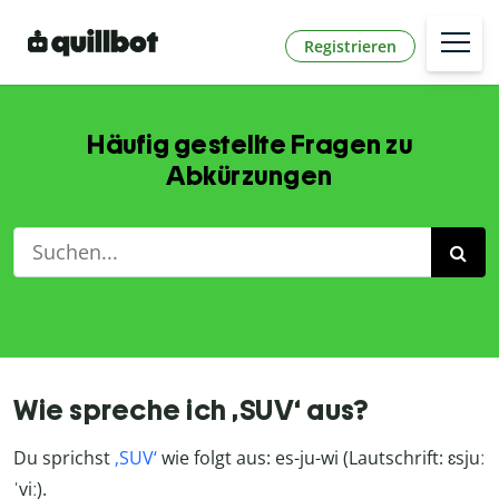
Registrieren
Häufig gestellte Fragen zu
Abkürzungen
Wie spreche ich ‚SUV‘ aus?
Du sprichst
‚SUV‘
wie folgt aus: es-ju-wi (Lautschrift:
ɛsjuː
ˈviː).