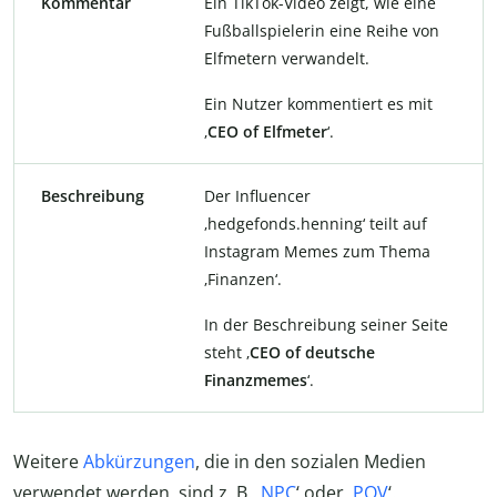
Kommentar
Ein TikTok-Video zeigt, wie eine
Fußballspielerin eine Reihe von
Elfmetern verwandelt.
Ein Nutzer kommentiert es mit
‚
CEO of Elfmeter
‘.
Beschreibung
Der Influencer
‚hedgefonds.henning‘ teilt auf
Instagram Memes zum Thema
‚Finanzen‘.
In der Beschreibung seiner Seite
steht ‚
CEO of deutsche
Finanzmemes
‘.
Weitere
Abkürzungen
, die in den sozialen Medien
verwendet werden, sind z. B. ‚
NPC
‘ oder ‚
POV
‘.