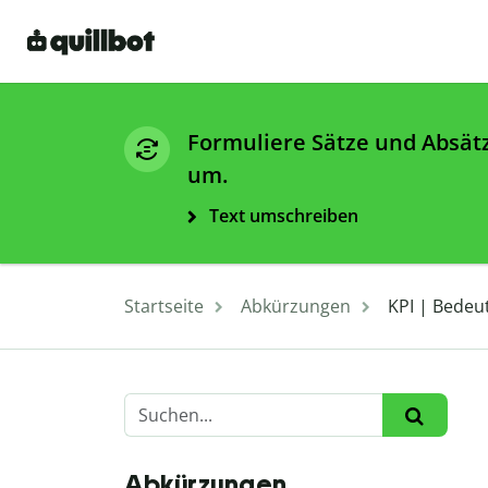
Formuliere Sätze und Absät
um.
Text umschreiben
Startseite
Abkürzungen
KPI | Bedeut
Abkürzungen