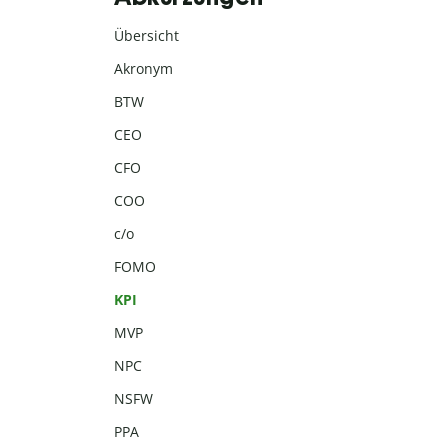
Übersicht
Akronym
BTW
CEO
CFO
COO
c/o
FOMO
KPI
MVP
NPC
NSFW
PPA