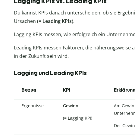
Lagging KPIs vs. Leading KPIs
Du kannst KPIs danach unterscheiden, ob sie Ergebn
Ursachen (=
Leading KPIs
).
Lagging KPIs messen, wie erfolgreich ein Unternehme
Leading KPIs messen Faktoren, die näherungsweise a
in der Zukunft sein wird.
Lagging und Leading KPIs
Bezug
KPI
Erklärun
Ergebnisse
Gewinn
Am Gewinn
Unternehm
(= Lagging KPI)
Der Gewinn