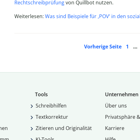
Rechtschreibprüfung
von Quillbot nutzen.
Weiterlesen:
Was sind Beispiele für ‚POV‘ in den sozi
Vorherige Seite
1
…
Tools
Unternehmen
Schreibhilfen
Über uns
Textkorrektur
Privatsphäre &
men
Zitieren und Originalität
Karriere
ramm
KI-Tools
Hilfe