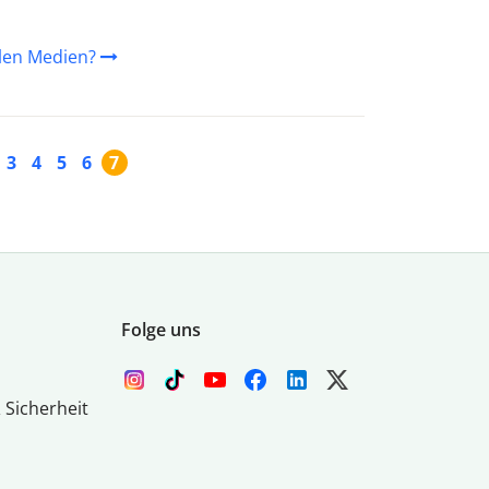
alen Medien?
3
4
5
6
7
Folge uns
 Sicherheit