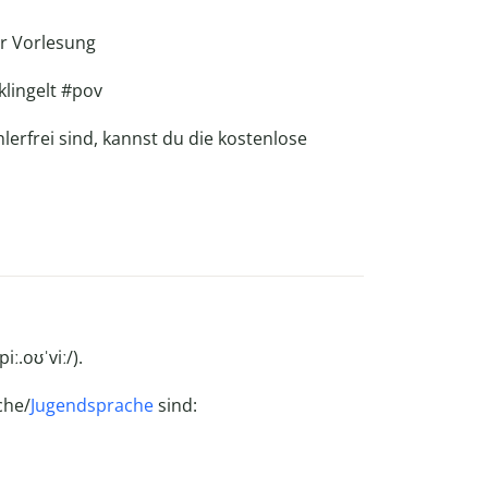
er Vorlesung
lingelt #pov
lerfrei sind, kannst du die kostenlose
iː.oʊˈviː/).
che/
Jugendsprache
sind: