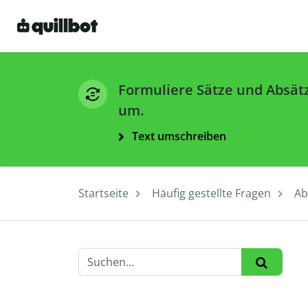
Formuliere Sätze und Absät
um.
Text umschreiben
Startseite
Häufig gestellte Fragen
Ab