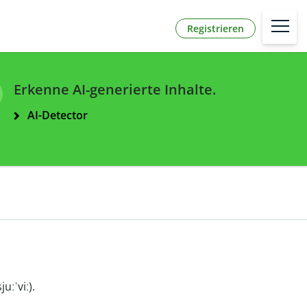
Registrieren
Erkenne AI-generierte Inhalte.
AI-Detector
juːˈviː).