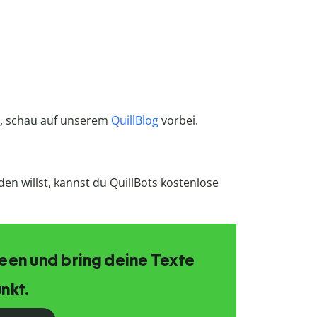
t, schau auf unserem
QuillBlog
vorbei.
n willst, kannst du QuillBots kostenlose
Ideen und bring deine Texte
nkt.