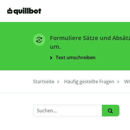
Formuliere Sätze und Absät
um.
Text umschreiben
Startseite
Häufig gestellte Fragen
Wö