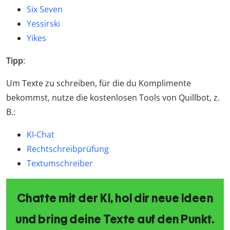
Six Seven
Yessirski
Yikes
Tipp
:
Um Texte zu schreiben, für die du Komplimente
bekommst, nutze die kostenlosen Tools von Quillbot, z.
B.:
KI-Chat
Rechtschreibprüfung
Textumschreiber
Chatte mit der KI, hol dir neue Ideen
und bring deine Texte auf den Punkt.