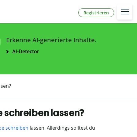
Registrieren
Erkenne AI-generierte Inhalte.
AI-Detector
ssen?
e schreiben lassen?
be schreiben
lassen. Allerdings solltest du