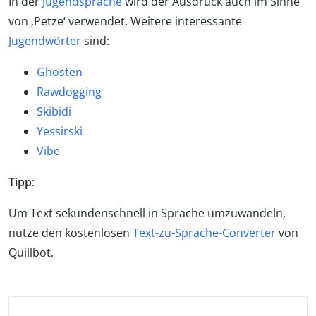
In der
Jugendsprache
wird der Ausdruck auch im Sinne
von ‚Petze‘ verwendet. Weitere interessante
Jugendwörter
sind:
Ghosten
Rawdogging
Skibidi
Yessirski
Vibe
Tipp
:
Um Text sekundenschnell in Sprache umzuwandeln,
nutze den kostenlosen
Text-zu-Sprache-Converter
von
Quillbot.