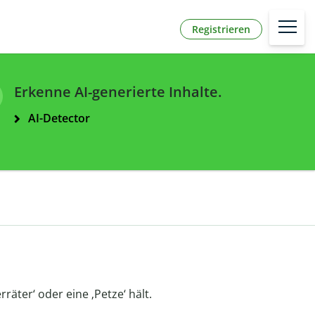
Registrieren
Erkenne AI-generierte Inhalte.
AI-Detector
räter‘ oder eine ‚Petze‘ hält.