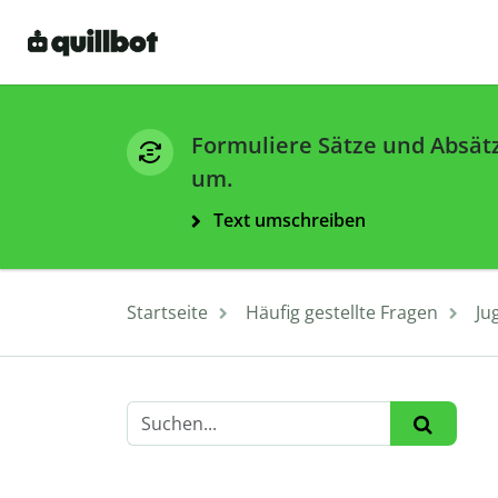
Formuliere Sätze und Absät
um.
Text umschreiben
Startseite
Häufig gestellte Fragen
Ju