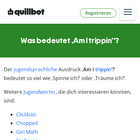
Registrieren
Was bedeutet ‚Am I trippin’‘?
Der
jugendsprachliche
Ausdruck ‚
Am I
trippin
‘?
‘
bedeutet so viel wie ‚Spinne ich?‘ oder ‚Träume ich?‘.
Weitere
Jugendwörter
, die dich interessieren könnten,
sind:
Clickbait
Chopped
Girl Math