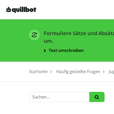
Formuliere Sätze und Absät
um.
Text umschreiben
Startseite
Häufig gestellte Fragen
Ju