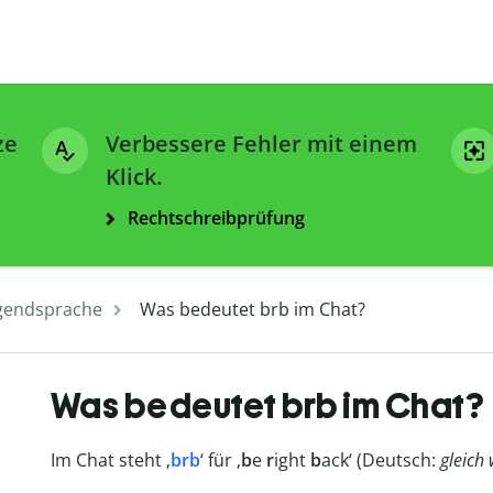
ze
Verbessere Fehler mit einem
Klick.
Rechtschreibprüfung
gendsprache
Was bedeutet brb im Chat?
Was bedeutet brb im Chat?
Im Chat steht ‚
brb
‘ für ‚
b
e
r
ight
b
ack‘ (Deutsch:
gleich