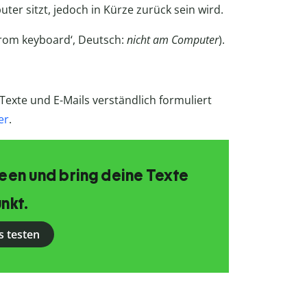
er sitzt, jedoch in Kürze zurück sein wird.
 from keyboard‘, Deutsch:
nicht am Computer
).
exte und E-Mails verständlich formuliert
er
.
Ideen und bring deine Texte
nkt.
s testen