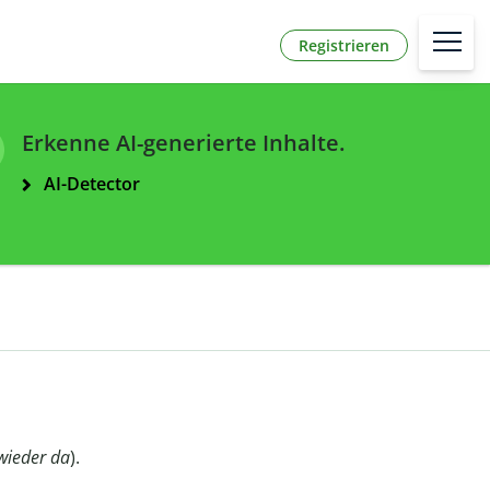
Registrieren
Erkenne AI-generierte Inhalte.
AI-Detector
 wieder da
).