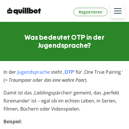
Registrieren
Was bedeutet OTP in der
Jugendsprache?
In der
Jugendsprache
steht ‚
OTP
‘ für ‚One True Pairing ‘
(=
Traumpaar
oder
das eine wahre Paar
).
Damit ist das ‚Lieblingspärchen‘ gemeint, das ‚perfekt
füreinander‘ ist – egal ob im echten Leben, in Serien,
Filmen, Büchern oder Videospielen.
Beispiel: