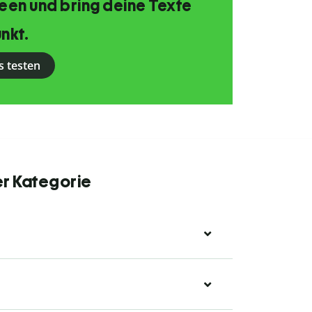
Ideen und bring deine Texte
nkt.
s testen
er Kategorie