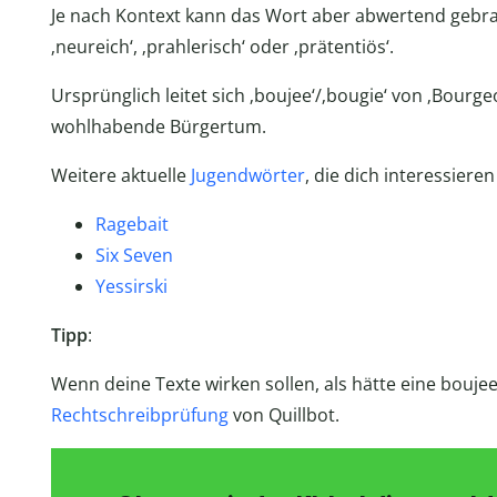
Je nach Kontext kann das Wort aber abwertend gebrau
‚neureich‘, ‚prahlerisch‘ oder ‚prätentiös‘.
Ursprünglich leitet sich ‚boujee‘/‚bougie‘ von ‚Bourg
wohlhabende Bürgertum.
Weitere aktuelle
Jugendwörter
, die dich interessiere
Ragebait
Six Seven
Yessirski
Tipp
:
Wenn deine Texte wirken sollen, als hätte eine boujee 
Rechtschreibprüfung
von Quillbot.