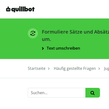
Formuliere Sätze und Absät
um.
Text umschreiben
Startseite
Häufig gestellte Fragen
Ju