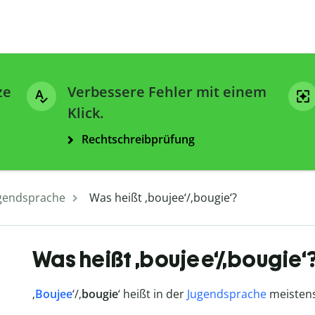
ze
Verbessere Fehler mit einem
Klick.
Rechtschreibprüfung
gendsprache
Was heißt ‚boujee‘/‚bougie‘?
Was heißt ‚boujee‘/‚bougie‘
‚
Boujee
‘/‚
bougie
‘ heißt in der
Jugendsprache
meistens 