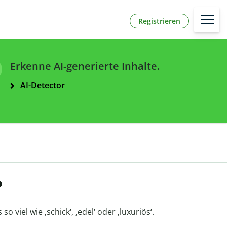
Registrieren
Erkenne AI-generierte Inhalte.
AI-Detector
?
so viel wie ‚schick‘, ‚edel‘ oder ‚luxuriös‘.