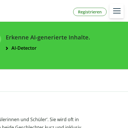
Registrieren
Erkenne AI-generierte Inhalte.
AI-Detector
lerinnen und Schüler‘. Sie wird oft in
 beide Geschlechter kurz und inklusiv