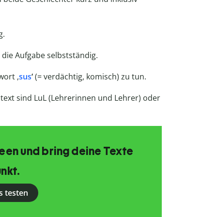
g.
die Aufgabe selbstständig.
ort ,
sus
‘
(= verdächtig, komisch) zu tun.
ext sind LuL (Lehrerinnen und Lehrer) oder
Ideen und bring deine Texte
nkt.
s testen