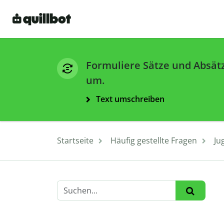
Formuliere Sätze und Absät
um.
Text umschreiben
Startseite
Häufig gestellte Fragen
Ju