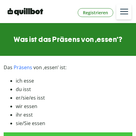
Registrieren
Was ist das Präsens von ‚essen‘?
Das
Präsens
von ‚essen‘ ist:
ich esse
du isst
er/sie/es isst
wir essen
ihr esst
sie/Sie essen